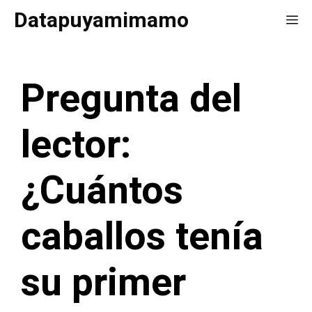
Saltar
Datapuyamimamo
Me
al
contenido
Pregunta del
lector:
¿Cuántos
caballos tenía
su primer