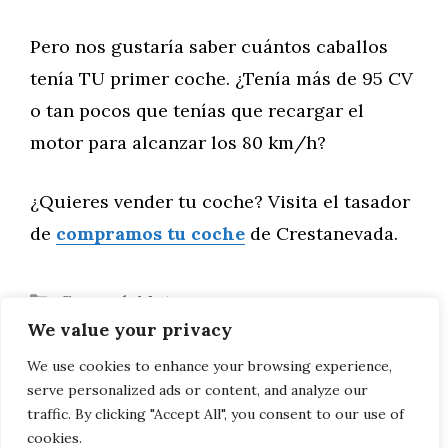
Pero nos gustaría saber cuántos caballos
tenía TU primer coche. ¿Tenía más de 95 CV
o tan pocos que tenías que recargar el
motor para alcanzar los 80 km/h?
¿Quieres vender tu coche? Visita el tasador
de
compramos tu coche
de Crestanevada.
Categorías
General
,
Motor
We value your privacy
CBR facilita el examen teórico. O más
difícil. Puede ser ambas cosas
We use cookies to enhance your browsing experience,
serve personalized ads or content, and analyze our
Gran tipo Bottas recoge su AMG One
traffic. By clicking "Accept All", you consent to our use of
cookies.