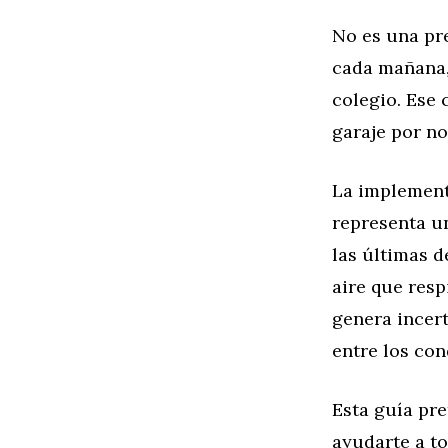
No es una pr
cada mañana, 
colegio. Ese 
garaje por n
La implement
representa un
las últimas d
aire que resp
genera incer
entre los co
Esta guía pr
ayudarte a t