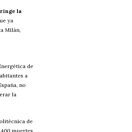
ringe la
ue ya
a Milán,
Energética de
abitantes a
España, no
erar la
olitècnica de
 400 muertes