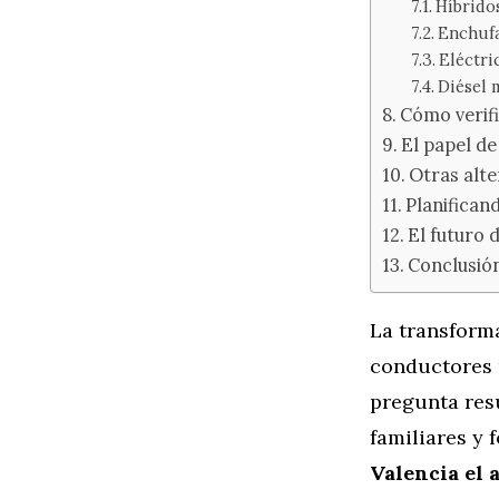
Híbridos
Enchufa
Eléctri
Diésel 
Cómo verif
El papel de
Otras alte
Planifican
El futuro 
Conclusión
La transform
conductores r
pregunta res
familiares y 
Valencia el 