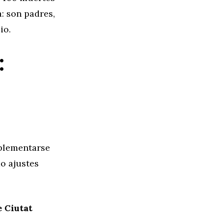
: son padres,
io.
:
mplementarse
o ajustes
e Ciutat