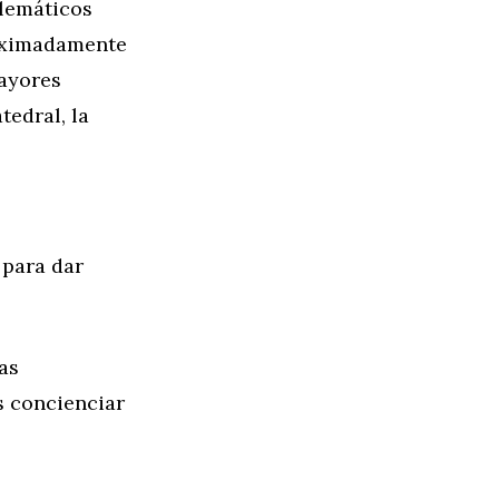
blemáticos
roximadamente
ayores
tedral, la
 para dar
as
s concienciar