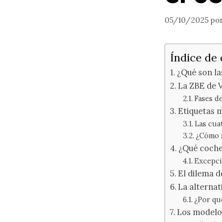
05/10/2025
po
Índice de
¿Qué son la
La ZBE de V
Fases d
Etiquetas m
Las cua
¿Cómo s
¿Qué coche
Excepci
El dilema d
La alternat
¿Por qu
Los modelo