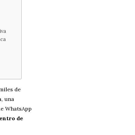
iva
ica
miles de
a, una
 de WhatsApp
centro de