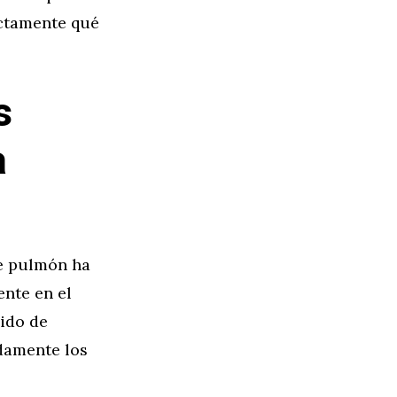
actamente qué
s
a
e pulmón ha
nte en el
xido de
damente los