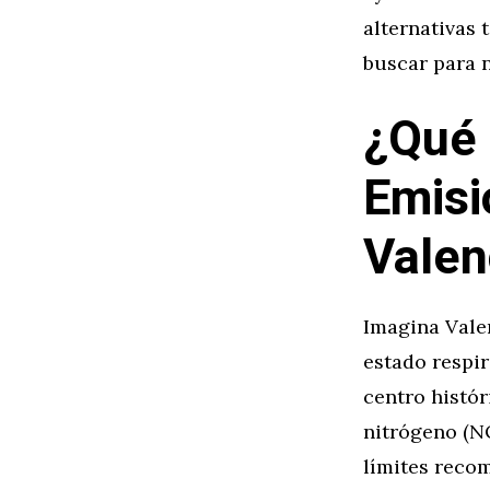
alternativas 
buscar para n
¿Qué 
Emisi
Valen
Imagina Vale
estado respi
centro histór
nitrógeno (N
límites reco