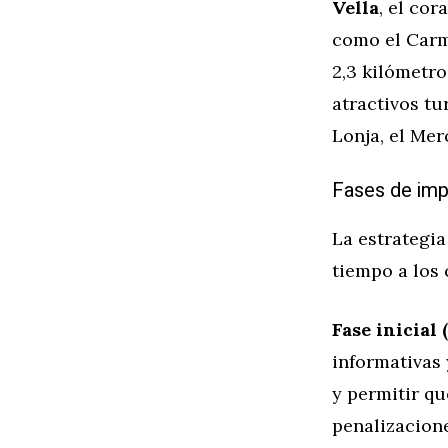
Vella
, el co
como el Carm
2,3 kilómetr
atractivos tu
Lonja, el Mer
Fases de im
La estrategi
tiempo a los
Fase inicial 
informativas 
y permitir q
penalizacion