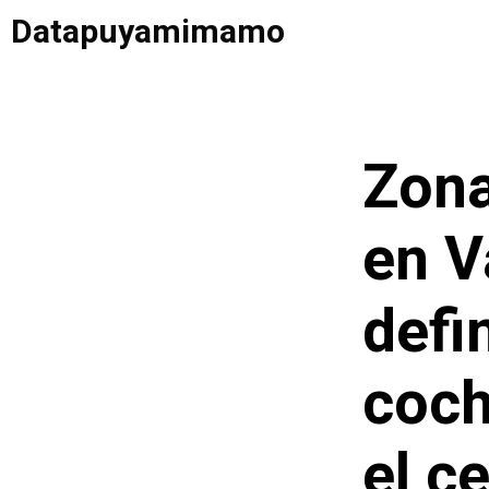
Saltar
Datapuyamimamo
al
contenido
Zona
en V
defi
coch
el c