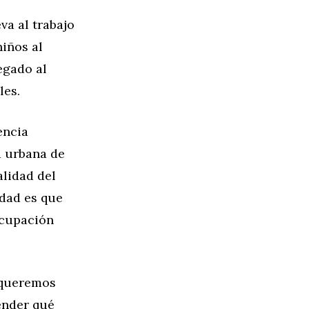
va al trabajo
niños al
egado al
les.
encia
d urbana de
alidad del
idad es que
ocupación
: queremos
ender qué