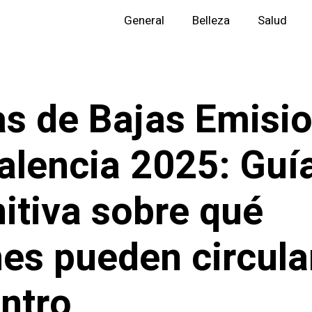
General
Belleza
Salud
s de Bajas Emisi
alencia 2025: Guí
nitiva sobre qué
es pueden circula
entro